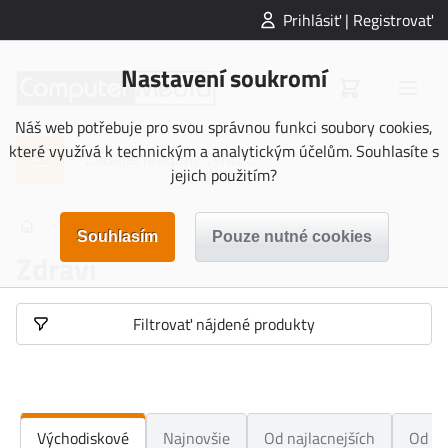
Prihlásiť | Registrovať
Nastavení soukromí
Náš web potřebuje pro svou správnou funkci soubory cookies,
které využívá k technickým a analytickým účelům. Souhlasíte s
jejich použitím?
>
>
NAUČNÉ KARTY
Zdraví
Zdraví
Filtrovať nájdené produkty
Východiskové
Najnovšie
Od najlacnejších
Od na