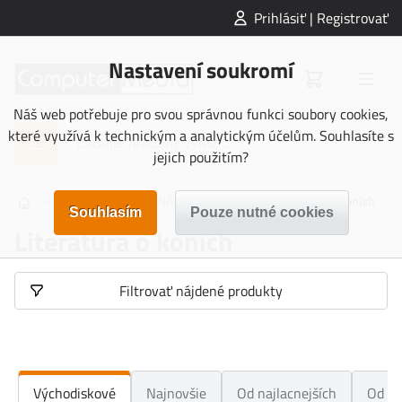
Prihlásiť | Registrovať
Nastavení soukromí
Náš web potřebuje pro svou správnou funkci soubory cookies,
které využívá k technickým a analytickým účelům. Souhlasíte s
jejich použitím?
>
>
>
KNIHY
NAUČNÁ LITERATURA
Literatura o koních
Literatura o koních
Filtrovať nájdené produkty
Východiskové
Najnovšie
Od najlacnejších
Od na