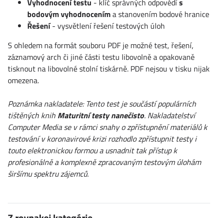
Vyhodnocení testu
- klíč správných odpovědí
s
bodovým vyhodnocením
a stanovením bodové hranice
Řešení
- vysvětlení řešení testových úloh
S ohledem na formát souboru PDF je možné test, řešení,
záznamový arch či jiné části testu libovolně a opakovaně
tisknout na libovolné stolní tiskárně. PDF nejsou v tisku nijak
omezena.
Poznámka nakladatele: Tento test je součástí populárních
tištěných knih
Maturitní testy nanečisto
. Nakladatelství
Computer Media se v rámci snahy o zpřístupnění materiálů k
testování v koronavirové krizi rozhodlo zpřístupnit testy i
touto elektronickou formou a usnadnit tak přístup k
profesionálně a komplexně zpracovaným testovým úlohám
širšímu spektru zájemců.
Z rovnakej kategórie