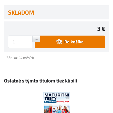
SKLADOM
3 €
+
–
Do košíka
Záruka: 24 měsíců
Ostatné s týmto titulom tiež kúpili