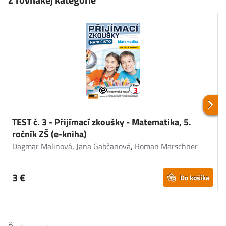
TEST č. 3 - Přijímací zkoušky - Matematika, 5.
T
ročník ZŠ (e-kniha)
a
Dagmar Malinová
,
Jana Gabčanová
,
Roman Marschner
D
3 €
Do košíka