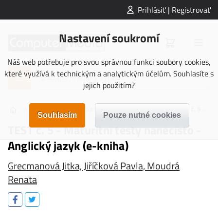
Prihlásiť | Registrovať
Nastavení soukromí
Náš web potřebuje pro svou správnou funkci soubory cookies,
které využívá k technickým a analytickým účelům. Souhlasíte s
jejich použitím?
>
>
>
>
E-KNIHY
Maturita
Anglický jazyk
TEST č. 5 - Maturitní testy nanečisto - Anglický jazyk (e-kniha)
TEST č. 5 - Maturitní testy nanečisto -
Anglický jazyk (e-kniha)
Grecmanová Jitka, Jiříčková Pavla, Moudrá
Renata