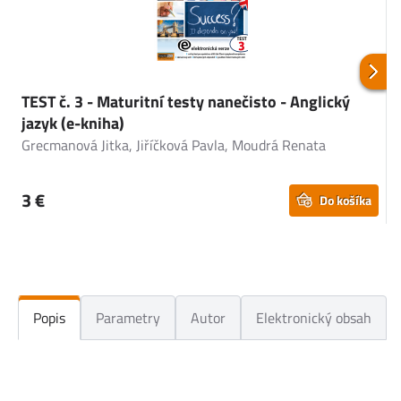
TEST č. 3 - Maturitní testy nanečisto - Anglický
T
jazyk (e-kniha)
j
Grecmanová Jitka, Jiříčková Pavla, Moudrá Renata
G
3 €
Do košíka
Popis
Parametry
Autor
Elektronický obsah