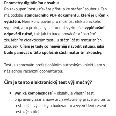
Parametry digitálního obsahu:
Po zakoupení testu získáte přístup ke stažení souboru. Ten
má podobu
standardního PDF dokumentu, který je určen k
vytištění.
Není koncipován pro možnost elektronického
vyplnění, a to proto, aby si student vyzkoušel
vyplňování
odpovědí ručně
, tak jak to bude provádět v "ostrém"
zkušebním didaktickém testu u státní části maturitních
zkoušek.
Cílem je tedy co nejvěrněji navodit situaci, jaká
bude panovat u této společné části maturitní zkoušky.
Test je zpracován profesionálním autorským kolektivem s
následnou recenzní oponenturou.
Čím je tento elektronický test výjimečný?
Vyniká komplexností
– obsahuje vlastní test,
připravený záznamový arch vytvořený právě pro tento
test, klíč s výsledky a bodováním a vysvětlení řešení
testových úloh.