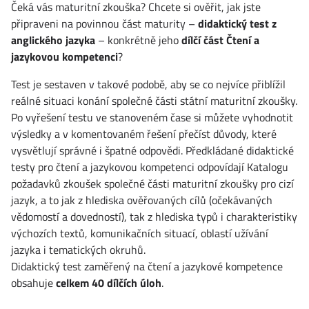
Čeká vás maturitní zkouška? Chcete si ověřit, jak jste
připraveni na povinnou část maturity –
didaktický test z
anglického jazyka
– konkrétně jeho
dílčí část Čtení a
jazykovou kompetenci
?
Test je sestaven v takové podobě, aby se co nejvíce přiblížil
reálné situaci konání společné části státní maturitní zkoušky.
Po vyřešení testu ve stanoveném čase si můžete vyhodnotit
výsledky a v komentovaném řešení přečíst důvody, které
vysvětlují správné i špatné odpovědi. Předkládané didaktické
testy pro čtení a jazykovou kompetenci odpovídají Katalogu
požadavků zkoušek společné části maturitní zkoušky pro cizí
jazyk, a to jak z hlediska ověřovaných cílů (očekávaných
vědomostí a dovedností), tak z hlediska typů i charakteristiky
výchozích textů, komunikačních situací, oblastí užívání
jazyka i tematických okruhů.
Didaktický test zaměřený na čtení a jazykové kompetence
obsahuje
celkem 40 dílčích úloh
.