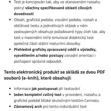
Test je koncipován tak, aby ve stanoveném rozsahu
pokryl
všechny specifikované oblasti cílových
dovedností
.
Obsah, grafická podoba, vizuální podoba, rozsah a
obtížnost testu a jednotlivých otázek v něm
zastoupených obsahuje požadované typy úloh tak, aby
test v maximální míře simuloval didaktický test
společné části státní maturitní zkoušky.
Přehledně graficky zpracovaný oddíl s výsledky,
vysvětlením a/nebo postupy
usnadní orientaci i
pochopení správné odpovědi.
Tento elektronický produkt se skládá ze dvou PDF
souborů (e-knih), které obsahují:
Informace
jak postupovat
při testování
Jeden kompletní cvičný test
v provedení, rozsahu a
grafické podobě blízké skutečným testům Cermatu
Záznamový arch
pro tento individuální test