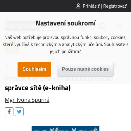
Prihlásiť | Registrovať
Nastavení soukromí
Náš web potřebuje pro svou správnou funkci soubory cookies,
které využívá k technickým a analytickým účelům. Souhlasíte s
jejich použitím?
>
>
>
E-KNIHY
Počítačová literatura
Počítačové sítě - Praktická příručka správce sítě (e-kniha)
Počítačové sítě - Praktická příručka
správce sítě (e-kniha)
Mgr. Ivona Spurná