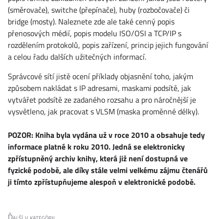
(směrovače), switche (přepínače), huby (rozbočovače) či
bridge (mosty). Naleznete zde ale také cenný popis
přenosových médií, popis modelu ISO/OSI a TCP/IP s
rozdělením protokolů, popis zařízení, princip jejich fungování
a celou řadu dalších užitečných informací.
Správcové sítí jistě ocení příklady objasnění toho, jakým
způsobem nakládat s IP adresami, maskami podsítě, jak
vytvářet podsítě ze zadaného rozsahu a pro náročnější je
vysvětleno, jak pracovat s VLSM (maska proměnné délky).
POZOR: Kniha byla vydána už v roce 2010 a obsahuje tedy
informace platné k roku 2010. Jedná se elektronicky
zpřístupněný archiv knihy, která již není dostupná ve
fyzické podobě, ale díky stále velmi velkému zájmu čtenářů
ji tímto zpřístupňujeme alespoň v elektronické podobě.
Ďalší v kategórii