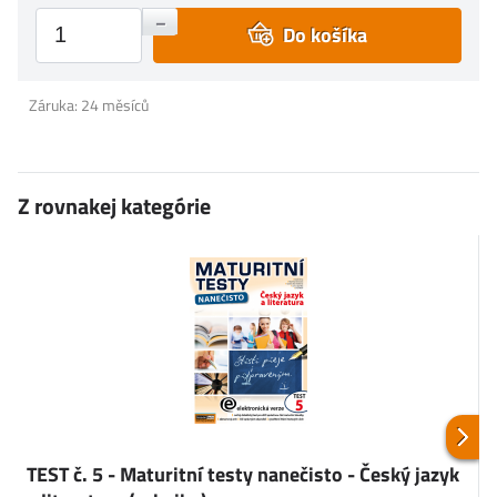
+
–
Do košíka
Záruka: 24 měsíců
Z rovnakej kategórie
TEST č. 5 - Maturitní testy nanečisto - Český jazyk
T