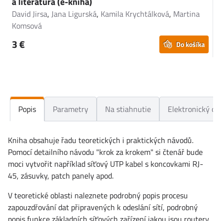
a literatura (e-kniha)
(
David Jirsa
,
Jana Ligurská
,
Kamila Krychtálková
,
Martina
B
Komsová
3 €
Do košíka
Popis
Parametry
Na stiahnutie
Elektronický ob
Kniha obsahuje řadu teoretických i praktických návodů.
Pomocí detailního návodu "krok za krokem" si čtenář bude
moci vytvořit například síťový UTP kabel s koncovkami RJ-
45, zásuvky, patch panely apod.
V teoretické oblasti naleznete podrobný popis procesu
zapouzdřování dat připravených k odeslání sítí, podrobný
popis funkce základních síťových zařízení jakou jsou routery