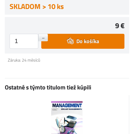
SKLADOM > 10 ks
9 €
+
–
Do košíka
Záruka: 24 měsíců
Ostatné s týmto titulom tiež kúpili