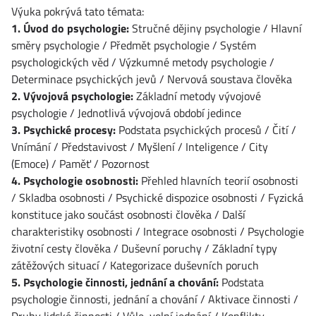
Výuka pokrývá tato témata:
1. Úvod do psychologie:
Stručné dějiny psychologie / Hlavní
směry psychologie / Předmět psychologie / Systém
psychologických věd / Výzkumné metody psychologie /
Determinace psychických jevů / Nervová soustava člověka
2. Vývojová psychologie:
Základní metody vývojové
psychologie / Jednotlivá vývojová období jedince
3. Psychické procesy:
Podstata psychických procesů / Čití /
Vnímání / Představivost / Myšlení / Inteligence / City
(Emoce) / Paměť / Pozornost
4. Psychologie osobnosti:
Přehled hlavních teorií osobnosti
/ Skladba osobnosti / Psychické dispozice osobnosti / Fyzická
konstituce jako součást osobnosti člověka / Další
charakteristiky osobnosti / Integrace osobnosti / Psychologie
životní cesty člověka / Duševní poruchy / Základní typy
zátěžových situací / Kategorizace duševních poruch
5. Psychologie činnosti, jednání a chování:
Podstata
psychologie činnosti, jednání a chování / Aktivace činnosti /
Druhy lidské činnosti / Vůle, volní jednání / Konflikty