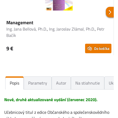
Management
v
Ing. Jana Bellová, Ph.D.
,
Ing. Jaroslav Zlámal, Ph.D.
,
Petr
Bačík
I
P
9 €
Do košíka
Popis
Parametry
Autor
Na stiahnutie
Ukáž
Nové, druhé aktualizované vydání (červenec 2020).
Učebnicový titul z edice Občanského a společenskovědního