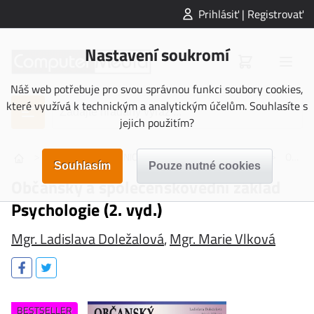
Prihlásiť | Registrovať
Nastavení soukromí
Náš web potřebuje pro svou správnou funkci soubory cookies,
které využívá k technickým a analytickým účelům. Souhlasíte s
jejich použitím?
>
>
>
>
KNIHY
UČEBNICE
Učebnice Střední škola
Občanský spolvěd. základ
Občanský a společenskovědní základ
Psychologie (2. vyd.)
Mgr. Ladislava Doležalová
,
Mgr. Marie Vlková
BESTSELLER