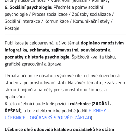
6. Sociální psychologie:
Předmět a pojmy sociální
psychologie / Proces socializace / Způsoby socializace /
Sociální interakce / Komunikace / Komunikační styly /
Postoje
Publikace je celobarevná, učivo témat
doplněno množstvím
infografiky, schématy, zajímavostmi, souvislostmi a
poznatky z historie psychologie.
Špičková kvalita tisku,
grafické zpracování a úprava.
Témata učebnice obsahují výukové cíle a cílové dovednosti
studenta po prostudování statí. Na závěr tématu je zařazeno
shrnutí pojmů a náměty pro samostatnou činnost a
opakování.
K této učebnici bude k dispozici i
cvičebnice
(
ZADÁNÍ
a
ŘEŠENÍ
), a to v elektronické podobě (oddíl
E-KNIHY -
UČEBNICE - OBČANSKÝ SPOLVĚD. ZÁKLAD
).
Učebnice plně odpovídá katalogu požadavků ke státní