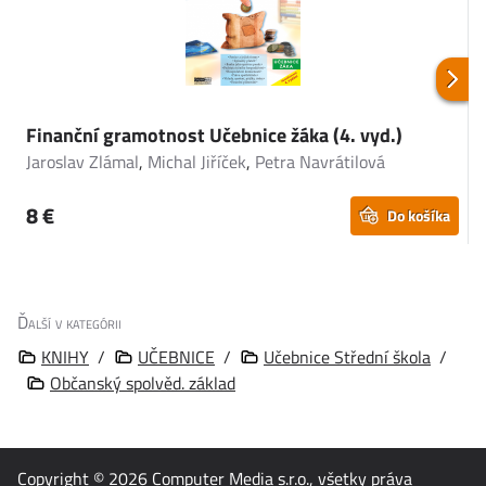
Finanční gramotnost Učebnice žáka (4. vyd.)
Jaroslav Zlámal
,
Michal Jiříček
,
Petra Navrátilová
K
8 €
Do košíka
Ďalší v kategórii
KNIHY
/
UČEBNICE
/
Učebnice Střední škola
/
Občanský spolvěd. základ
Copyright © 2026
Computer Media s.r.o.
, všetky práva