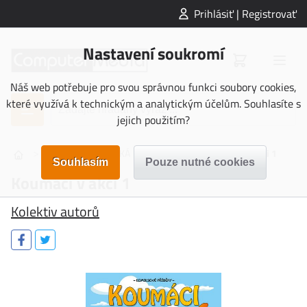
Prihlásiť | Registrovať
Nastavení soukromí
Náš web potřebuje pro svou správnou funkci soubory cookies,
které využívá k technickým a analytickým účelům. Souhlasíte s
jejich použitím?
>
>
>
>
KNIHY
DĚTSKÁ
Komiks
Koumáci v akci 1
Koumáci v akci 1
Kolektiv autorů