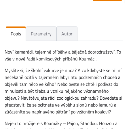
Popis
Parametry
Autor
Noví kamarádi, tajemné příběhy a báječná dobrodružství. To
vše v nové řadě komiksových příběhů Koumáci.
Myslíte si, že školní exkurze je nuda? A co kdybyste se při ní
nečekaně ocitli v tajemném labyrintu podzemních chodeb a
objevili tam něco velkého? Nebo byste se chtěli podívat do
minulosti a být třeba u vzniku nějakého významného
objevu? Navštěvujete rádi zoologickou zahradu? Dovedete si
představit, že se ocitnete ve výběhu slonů nebo lemurů a
zúčastníte se napínavého pátrání po vzácném koalovi?
Nejen to prožijete s Koumáky – Pájou, Standou, Honzou a