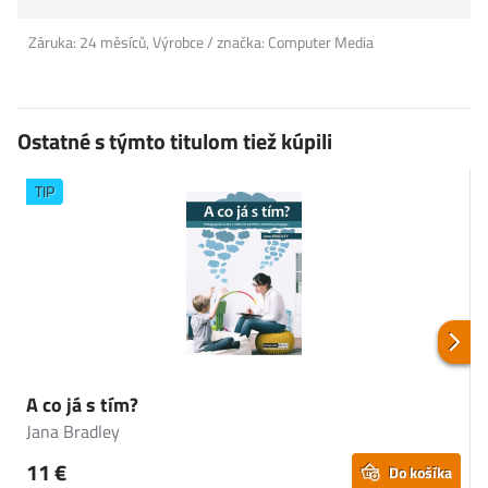
Záruka: 24 měsíců, Výrobce / značka: Computer Media
Ostatné s týmto titulom tiež kúpili
TIP
A co já s tím?
Č
Jana Bradley
J
11 €
Do košíka